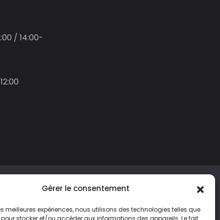
:00 / 14:00-
12:00
Gérer le consentement
 les meilleures expériences, nous utilisons des technologies telles que
 pour stocker et/ou accéder aux informations des appareils. Le fait