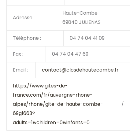
Haute-Combe
Adresse :
69840 JULIENAS
Téléphone :
04 74 04 41 09
Fax :
04 74 04 47 69
Email :
contact@closdehautecombe.fr
https://www.gites-de-
france.com/fr/auvergne-rhone-
alpes/rhone/gite-de-haute-combe-
/
69g1663?
adults=1&children=0&infants=0